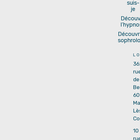
suis-
je
Découvr
l’hypno
Découvri
sophrolo
L
36
ru
de
Be
60
Ma
Lè
Co
10
ru