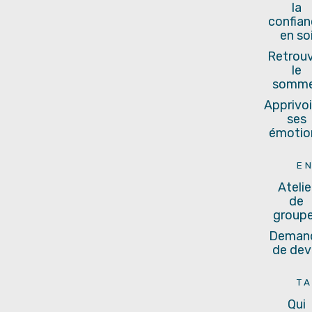
la
confia
en so
Retrou
le
somme
Apprivoi
ses
émotio
E
Atelie
de
group
Deman
de dev
T
Qui