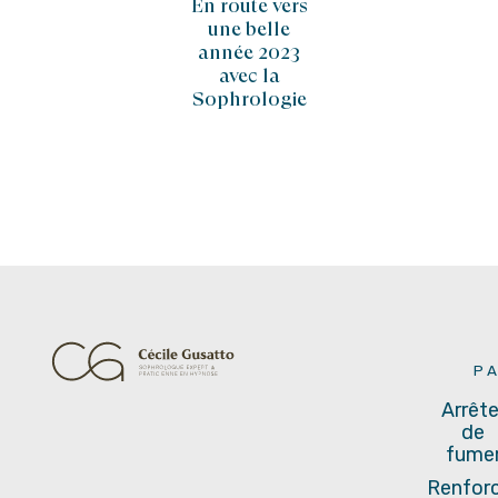
Et si votre
En route vers
Trouver son
rentrée était
une belle
équilibre
pétillante ?
année 2023
pour mieux
avec la
vivre la crise
Sophrologie
sanitaire –
Sophrologue
Compiègne
P
Arrête
de
fume
Renfor